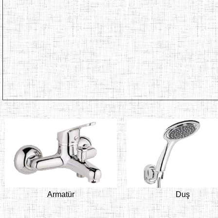
Armatür
Duş