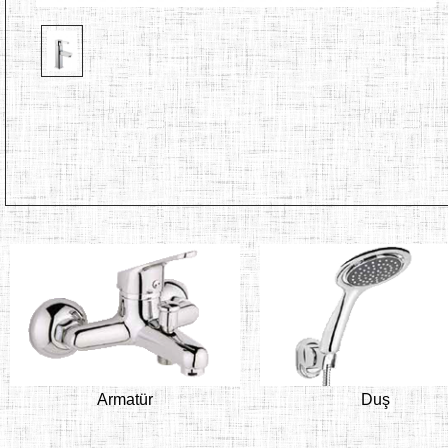
Armatür
Duş