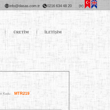
info@dasas.com.tr
0216 634 48 20
(tr)
ÜRETİM
İLETİŞİM
MTR219
n Kodu :