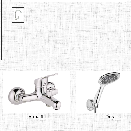
Armatür
Duş